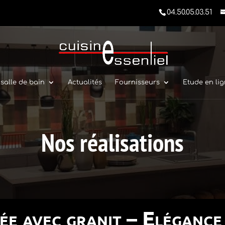
04.50.05.03.51
 salle de bain
Actualités
Fournisseurs
Etude en li
Nos réalisations
née avec granit – Elégance